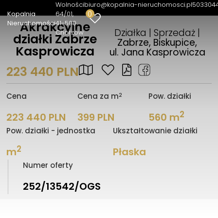
Wolności
biuro@kopalnia-nieruchomosci.pl
503304
0
Kopalnia
64/01
Nieruchomości
41-500
Akrakcyjne
Działka | Sprzedaż |
Chorzów
działki Zabrze
Zabrze, Biskupice,
Kasprowicza
ul. Jana Kasprowicza
223 440 PLN
2
Cena
Cena za m
Pow. działki
2
223 440 PLN
399 PLN
560 m
Pow. działki - jednostka
Ukształtowanie działki
2
m
Płaska
Numer oferty
252/13542/OGS