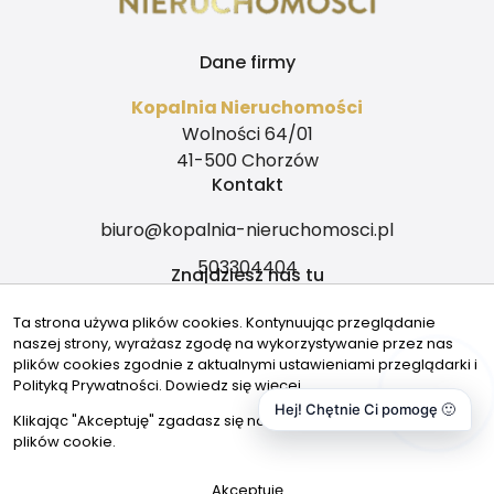
Dane firmy
Kopalnia Nieruchomości
Wolności 64/01
41-500 Chorzów
Kontakt
biuro@kopalnia-nieruchomosci.pl
503304404
Znajdziesz nas tu
Ta strona używa plików cookies. Kontynuując przeglądanie
naszej strony, wyrażasz zgodę na wykorzystywanie przez nas
plików cookies zgodnie z aktualnymi ustawieniami przeglądarki i
Polityką Prywatności.
Dowiedz się więcej
Hej! Chętnie Ci pomogę 🙂
© 2026 Wszystkie prawa zastrzeżone | Program dla biur
Klikając "Akceptuję" zgadasz się na wykorzystywanie przez nas
nieruchomości - asaricrm.com
plików cookie.
Zadzwoń
Akceptuję
Wiadomość