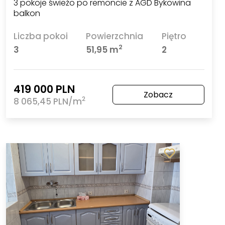
3 pokoje świeżo po remoncie z AGD Bykowina
balkon
Liczba pokoi
Powierzchnia
Piętro
2
3
51,95 m
2
419 000 PLN
Zobacz
2
8 065,45 PLN/m