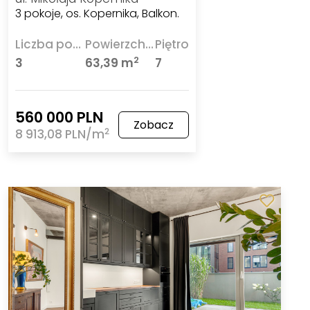
3 pokoje, os. Kopernika, Balkon.
Liczba pokoi
Powierzchnia
Piętro
2
3
63,39 m
7
560 000 PLN
Zobacz
2
8 913,08 PLN/m