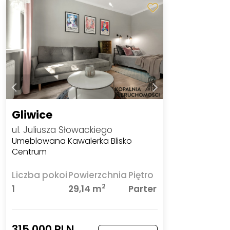
Gliwice
ul. Juliusza Słowackiego
Umeblowana Kawalerka Blisko
Centrum
Liczba pokoi
Powierzchnia
Piętro
2
1
29,14 m
Parter
315 000 PLN