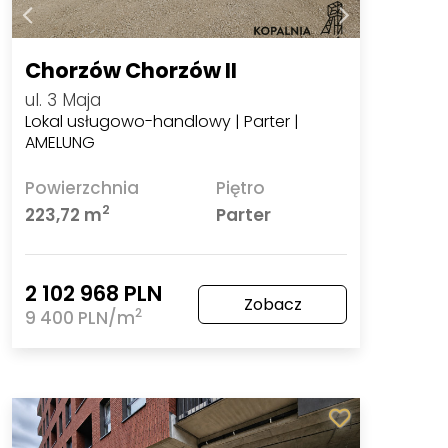
Chorzów Chorzów II
ul. 3 Maja
Lokal usługowo-handlowy | Parter |
AMELUNG
Powierzchnia
Piętro
2
223,72 m
Parter
2 102 968 PLN
Zobacz
2
9 400 PLN/m