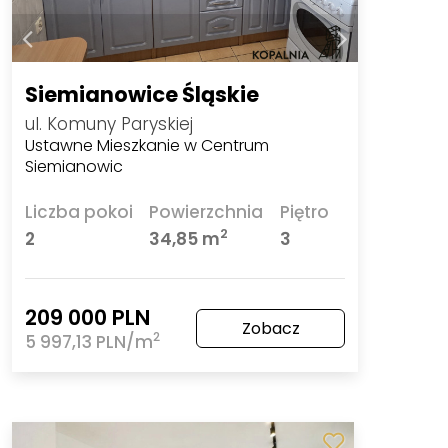
Siemianowice Śląskie
ul. Komuny Paryskiej
Ustawne Mieszkanie w Centrum
Siemianowic
Liczba pokoi
Powierzchnia
Piętro
2
2
34,85 m
3
209 000 PLN
Zobacz
2
5 997,13 PLN/m