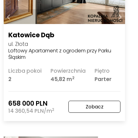
Katowice Dąb
ul. Złota
Loftowy Apartament z ogrodem przy Parku
Śląskim
Liczba pokoi
Powierzchnia
Piętro
2
2
45,82 m
Parter
658 000 PLN
Zobacz
2
14 360,54 PLN/m