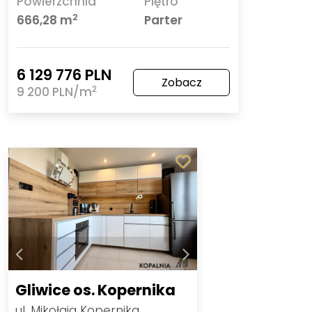
Powierzchnia
Piętro
2
666,28 m
Parter
6 129 776 PLN
Zobacz
2
9 200 PLN/m
Gliwice os. Kopernika
ul. Mikołaja Kopernika