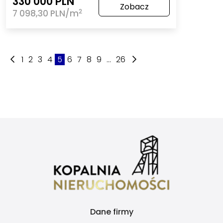
330 000 PLN
Zobacz
2
7 098,30 PLN/m
1
2
3
4
5
6
7
8
9
...
26
Dane firmy