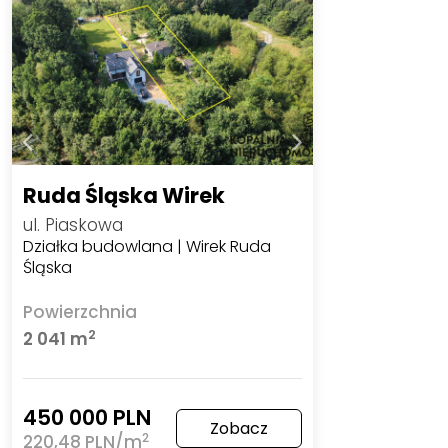
Ruda Śląska Wirek
ul. Piaskowa
Działka budowlana | Wirek Ruda
Śląska
Powierzchnia
2
2 041 m
450 000 PLN
Zobacz
2
220,48 PLN/m