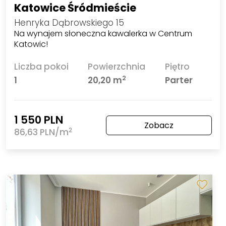
Katowice Śródmieście
Henryka Dąbrowskiego 15
Na wynajem słoneczna kawalerka w Centrum
Katowic!
Liczba pokoi
Powierzchnia
Piętro
2
1
20,20 m
Parter
1 550 PLN
Zobacz
2
86,63 PLN/m