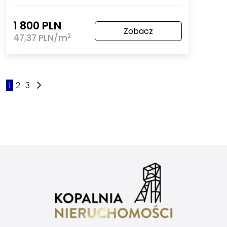
1 800 PLN
Zobacz
2
47,37 PLN/m
1
2
3