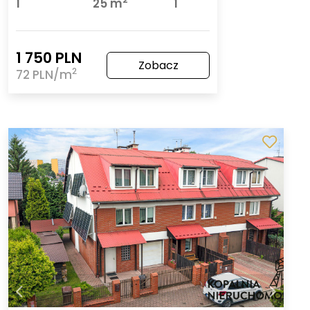
1
25 m
1
1 750 PLN
Zobacz
2
72 PLN/m