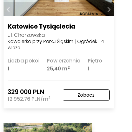
Katowice Tysiąclecia
ul. Chorzowska
Kawalerka przy Parku Śląskim | Ogródek | 4
wieże
Liczba pokoi
Powierzchnia
Piętro
2
1
25,40 m
1
329 000 PLN
Zobacz
2
12 952,76 PLN/m