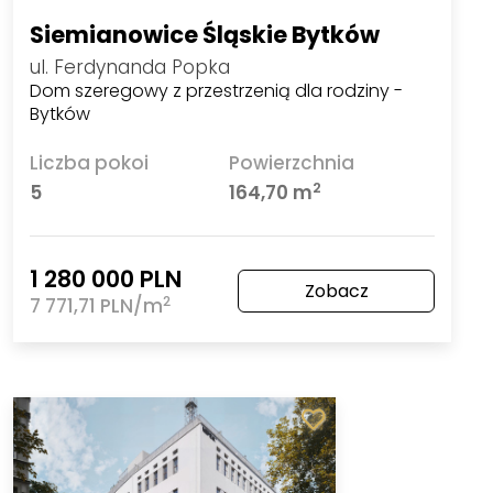
Siemianowice Śląskie Bytków
ul. Ferdynanda Popka
Dom szeregowy z przestrzenią dla rodziny -
Bytków
Liczba pokoi
Powierzchnia
2
5
164,70 m
1 280 000 PLN
Zobacz
2
7 771,71 PLN/m