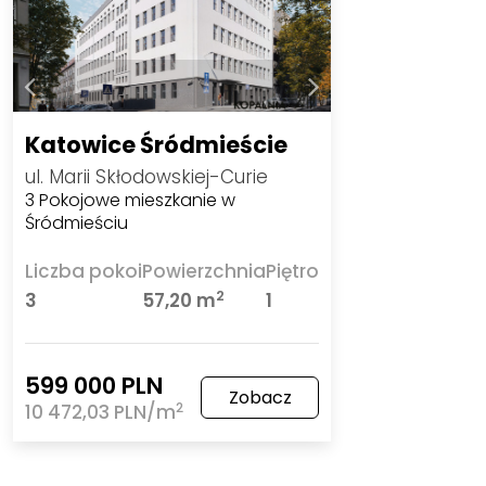
Katowice Śródmieście
ul. Marii Skłodowskiej-Curie
3 Pokojowe mieszkanie w
Śródmieściu
Liczba pokoi
Powierzchnia
Piętro
2
3
57,20 m
1
599 000 PLN
Zobacz
2
10 472,03 PLN/m