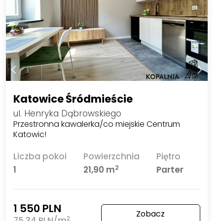
Katowice Śródmieście
ul. Henryka Dąbrowskiego
Przestronna kawalerka/co miejskie Centrum
Katowic!
Liczba pokoi
Powierzchnia
Piętro
2
1
21,90 m
Parter
1 550 PLN
Zobacz
2
75,34 PLN/m