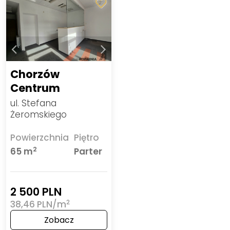
Chorzów
Centrum
ul. Stefana
Żeromskiego
Powierzchnia
Piętro
2
65 m
Parter
2 500 PLN
2
38,46 PLN/m
Zobacz