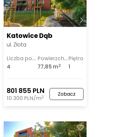
Katowice Dąb
ul. Złota
Liczba pokoi
Powierzchnia
Piętro
2
4
77,85 m
1
801 855 PLN
Zobacz
2
10 300 PLN/m