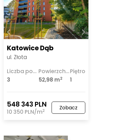
Katowice Dąb
ul. Złota
Liczba pokoi
Powierzchnia
Piętro
2
3
52,98 m
1
548 343 PLN
Zobacz
2
10 350 PLN/m